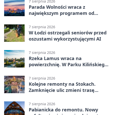
7 sierpnia 2026
Parada Wolności wraca z
największym programem od
reaktywacji. Trzy sceny i 13
platform
7 sierpnia 2026
W Łodzi ostrzegali seniorów przed
oszustami wykorzystującymi AI
7 sierpnia 2026
Rzeka Lamus wraca na
powierzchnię. W Parku Kilińskiego
trwa finał prac
7 sierpnia 2026
Kolejne remonty na Stokach.
Zamknięcie ulic zmieni trasę
autobusu 58
7 sierpnia 2026
Pabianicka do remontu. Nowy