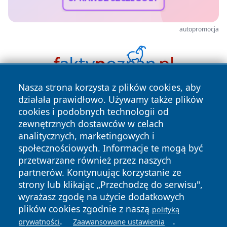
autopromocja
Nasza strona korzysta z plików cookies, aby
działała prawidłowo. Używamy także plików
cookies i podobnych technologii od
zewnętrznych dostawców w celach
analitycznych, marketingowych i
społecznościowych. Informacje te mogą być
Copyright © 2026 informacjelodzkie.pl Wszystkie prawa
przetwarzane również przez naszych
zastrzeżone.
partnerów. Kontynuując korzystanie ze
strony lub klikając „Przechodzę do serwisu",
wyrażasz zgodę na użycie dodatkowych
Polityka
Polityka
plików cookies zgodnie z naszą
News
Autorzy
polityką
Prywatności
Cookies
.
.
prywatności
Zaawansowane ustawienia