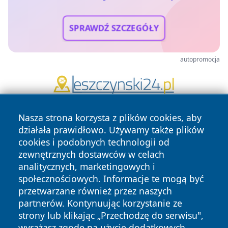
SPRAWDŹ SZCZEGÓŁY
autopromocja
Nasza strona korzysta z plików cookies, aby
działała prawidłowo. Używamy także plików
cookies i podobnych technologii od
zewnętrznych dostawców w celach
analitycznych, marketingowych i
Copyright © 2026 informacjelodzkie.pl Wszystkie prawa
społecznościowych. Informacje te mogą być
zastrzeżone.
przetwarzane również przez naszych
partnerów. Kontynuując korzystanie ze
strony lub klikając „Przechodzę do serwisu",
Polityka
Polityka
wyrażasz zgodę na użycie dodatkowych